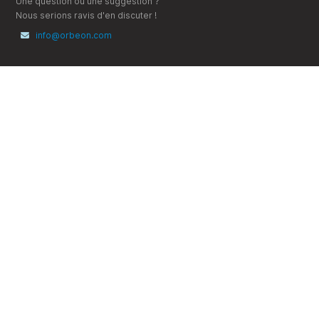
Une question ou une suggestion ?
Nous serions ravis d'en discuter !
info@orbeon.com
Suivez-nous
X (Twitter)
YouTube
LinkedIn
Bluesky
Ressources
Documentation
GitHub
Stack Overflow
Google Groups